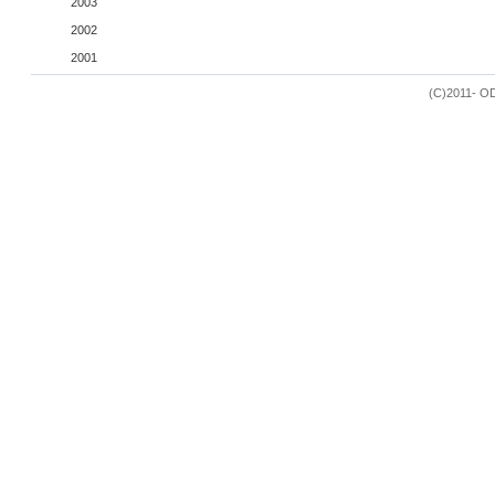
2003
2002
2001
(C)2011- OD